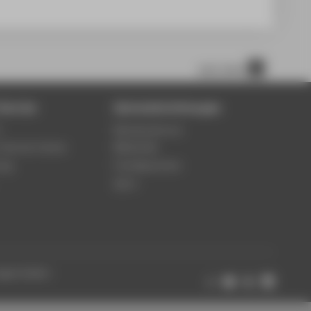
nach oben
Service
Zentraleinrichtungen
5
Rechenzentrum
-Service-Center
Bibliothek
ung
Fremdsprachen
Sport
ungen ändern