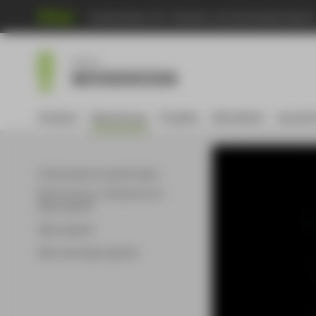
Hochschule für Technik und Wirtschaft Berli
Menu
Master
MODEDESIGN
Studium
Bewerbung
Projekte
Aktivitäten
Auszei
Zulassungsvoraussetzungen
Bewerbung zur Teilnahme am
Eignungstest
Eignungstest
Nach dem Eignungstest