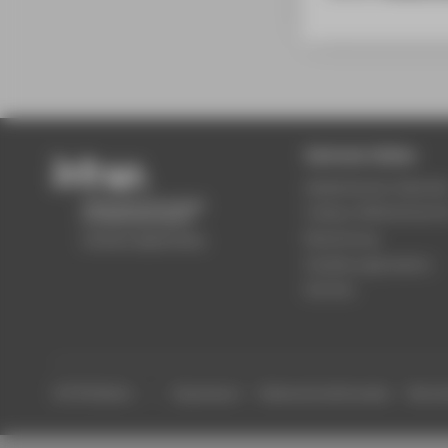
Zentrale Seiten
Akademischer Kalende
Campus Wilhelminenh
Bewerbung
Studienorganisation
Karriere
© HTW Berlin
Impressum
Datenschutzhinweise
Barrier