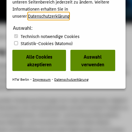
unteren Seitenbereich jederzeit zu ändern. Weitere
Informationen erhalten Sie in
unserer
Datenschutzerklärung
.
Auswahl:
Technisch notwendige Cookies
änge
Modedesign
Bewerbung
Statistik-Cookies (Matomo)
ng
Alle Cookies
Auswahl
akzeptieren
verwenden
Modedesign bietet seinen konsekutiven Masterstudiengang in
mit dem Studiengang Bekleidungstechnik/ Konfektion der HTW-
HTW Berlin -
Impressum
-
Datenschutzerklärung
 Studiengänge sind Teil des Fachbereichs 5 | Gestaltung und
rlin.
beider Studienausrichtungen ist in den Wahlmodulen möglich!
kussieren sich die Studieninhalte auf die Prozesse/ Projekte zu
rschungsthemen, Drittmittel- und Schwerpunktprojekten.
ven Modulen und innovativen Projekten stehen Mode-,
nt und Marketing als wertvolle Ergänzungen im Curriculum.