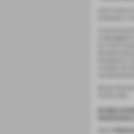
Unser Vorsatz ist
miteinander zu v
In Ihrem Exposé b
in Abhängigkeit 
bis zu Ihrer Them
Sehr gerne könne
Konzeptionen, Fr
vorstellen. Der 
herausfordernste
Mit dem Abschlu
Facetten offen.
Der Beginn des Ma
Sommersemester, 
Weitere
Details 