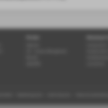
Portale
Beratung & 
r
Webmail
Fachbereich 
of
LSF - Campus Management
Studierenden
Moodle
Studienberat
WebOPAC
Lernzentren
efreiheit
Gebärdensprache
Leichte Sprache
Datenschutzeinstell