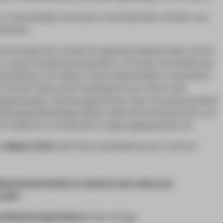
 es, Sustainability, Innovation und Kreativität zu fördern und
erbinden.
eschreiben Sie uns bitte Ihr geplantes Masterprojekt, das Sie
zu unseren Studienschwerpunkten, mit Inhalt und Ausführung
enstellung in der Master Thesis, beabsichtigen zu bearbeiten.
n Sie hier neben eines Projektplanes auch schon erste
agestellungen, Gestaltungspositionen oder Innovationsansätze
Studiengang Modedesign Master wählt die interessantesten und
n Projekte aus und läd dann zu Eignungsgesprächen ein.
ss
Master of Arts
steht Ihnen die Modebranche in all ihren
sterstudiums findet nur einmal im Jahr,
immer zum
statt!
zum Bewerbungsverfahren
finden Sie
hier