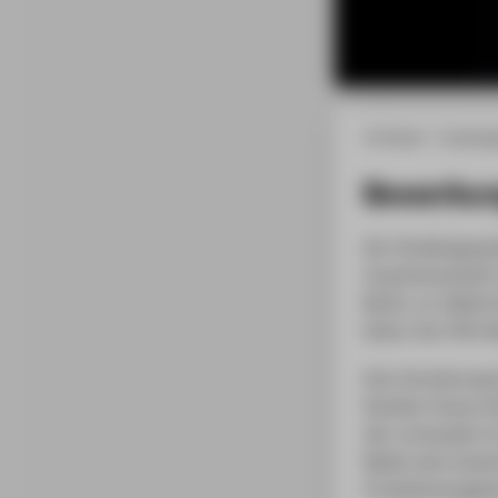
HTW Berlin
Studieng
Bewerbu
Der Studiengang 
Zusammenarbeit 
Berlin, an. Beide
Kultur der HTW-Be
Eine Verzahnung 
Darüber hinaus fo
den vorhanden Fo
Neben den kreati
Produktmanageme